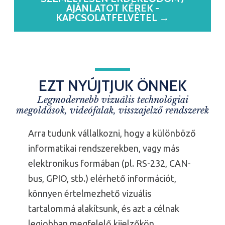
AJÁNLATOT KÉREK -
KAPCSOLATFELVÉTEL →
EZT NYÚJTJUK ÖNNEK
Legmodernebb vizuális technológiai
megoldások, videófalak, visszajelző rendszerek
Arra tudunk vállalkozni, hogy a különböző
informatikai rendszerekben, vagy más
elektronikus formában (pl. RS-232, CAN-
bus, GPIO, stb.) elérhető információt,
könnyen értelmezhető vizuális
tartalommá alakítsunk, és azt a célnak
legjobban megfelelő kijelzőkön