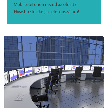
Mobiltelefonon nézed az oldalt?
Híváshoz klikkelj a telefonszámra!