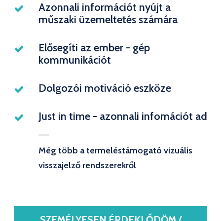
Azonnali információt nyújt a
műszaki üzemeltetés számára
Elősegíti az ember - gép
kommunikációt
Dolgozói motiváció eszköze
Just in time - azonnali infomációt ad
Még több a termeléstámogató vizuális
visszajelző rendszerekről
SZEMÉLYESEN ÉRDEKLŐDÖM /