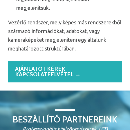
megjelenítsük.
Vezérlő rendszer, mely képes más rendszerekből
származó információkat, adatokat, vagy
kameraképeket megjeleníteni egy általunk
meghatározott struktúrában.
AJÁNLATOT KÉREK -
KAPCSOLATFELVÉTEL →
BESZÁLLÍTÓ PARTNEREINK
Professzionális kijelzőrendszerek, LCD